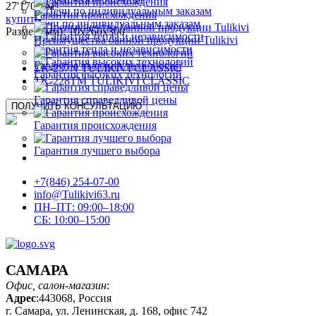
27'170
р
/м²
Гарантия происхождения
купить
Печи по индивидуальным заказам
Размер (мм): 10х260х300
Преимущества банной продукции Tulikivi
Гарантия тепла и независимости
Гарантия высоких технологий
TK-237N TULIKIVI CLASSIC
Гарантия высоких технологий
TK-228TM TULIKIVI CLASSIC
Гарантия справедливой цены
ПОЛУЧИТЬ
КОНСУЛЬТАЦИЮ
Гарантия происхождения
Гарантия лучшего выбора
+7(846) 254-07-00
info@Tulikivi63.ru
ПН–ПТ: 09:00–18:00
СБ: 10:00–15:00
САМАРА
Офис, салон-магазин
:
Адрес
:443068, Россия
г. Самара, ул. Ленинская, д. 168, офис 742