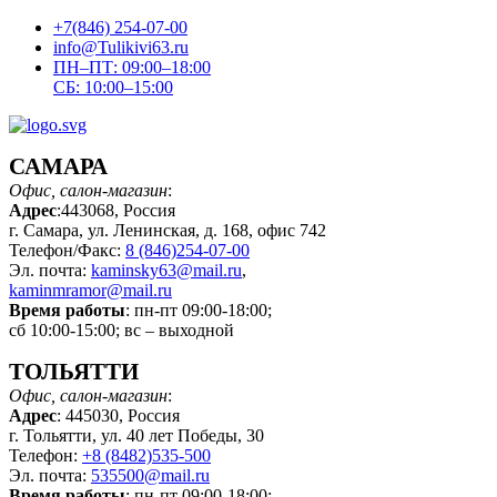
+7(846) 254-07-00
info@Tulikivi63.ru
ПН–ПТ: 09:00–18:00
СБ: 10:00–15:00
САМАРА
Офис, салон-магазин
:
Адрес
:443068, Россия
г. Самара, ул. Ленинская, д. 168, офис 742
Телефон/Факс:
8 (846)254-07-00
Эл. почта:
kaminsky63@mail.ru
,
kaminmramor@mail.ru
Время работы
: пн-пт 09:00-18:00;
сб 10:00-15:00; вс – выходной
ТОЛЬЯТТИ
Офис, салон-магазин
:
Адрес
: 445030, Россия
г. Тольятти, ул. 40 лет Победы, 30
Телефон:
+8 (8482)535-500
Эл. почта:
535500@mail.ru
Время работы
: пн-пт 09:00-18:00;