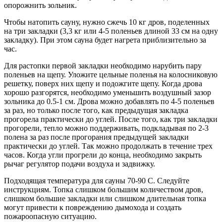
опорожнить зольник.
Чтобы натопить сауну, нужно сжечь 10 кг дров, поделенных
на три закладки (3,3 кг или 4-5 поленьев длиной 33 см на одну
закладку). При этом сауна будет нагрета приблизительно за
час.
Для растопки первой закладки необходимо нарубить пару
поленьев на щепу. Уложите цельные поленья на колосниковую
решетку, поверх них щепу и подожгите щепу. Когда дрова
хорошо разгорятся, необходимо уменьшить воздушный зазор
зольника до 0.5-1 см. Дрова можно добавлять по 4-5 поленьев
за раз, но только после того, как предыдущая закладка
прогорела практически до углей. После того, как три закладки
прогорели, тепло можно поддерживать, подкладывая по 2-3
полена за раз после прогорания предыдущей закладки
практически до углей. Так можно продолжать в течение трех
часов. Когда угли прогрели до конца, необходимо закрыть
рычаг регулятор подачи воздуха и задвижку.
Подходящая температура для сауны 70-90 C. Следуйте
инструкциям. Топка слишком большим количеством дров,
слишком большие закладки или слишком длительная топка
могут привести к повреждению дымохода и создать
пожароопасную ситуацию.