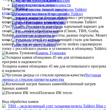
Печи по индивидуальным заказам
Гарантия происхождения
Цена:
478'400
р
Гарантия тепла и независимости
купить
Преимущества банной продукции Tulikivi
Универсальная закрытая банная облицовка с регулируемой
Гарантия высоких технологий
конвекцией. Облицовка комплектуется топками Tulikivi
Гарантия высоких технологий
27(ss707) кВт. Вы можете подобрать идеальный вариант для
Гарантия справедливой цены
своей бани - любая обработка камня (Classic, TBH, Grafia,
Nobile), различные варианты высоты, разные порталы. Может
Гарантия происхождения
комплектоваться сеткой из нержавеющей стали для банных
камней. Вы также можете приобрести любую соразмерную
Гарантия лучшего выбора
топку с российского рынка и установить в облицовку Tulikivi.
Камень Туликиви
Толщина камня облицовки 45 мм для оптимального прогрева
и надежности
Чугунная
дверца со стеклом премиум-качества
Косвенный нагрев
банных камней
Полезное ИК тепло
Вид обработки камня