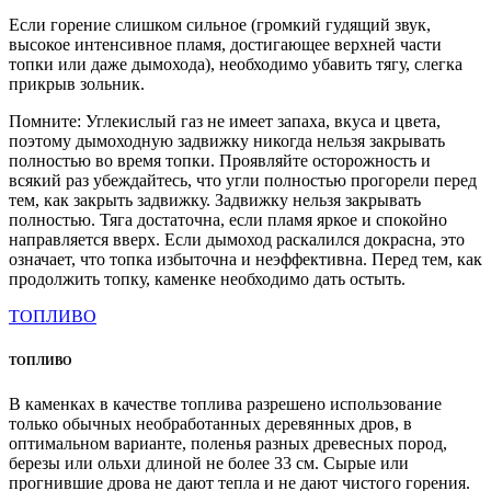
Если горение слишком сильное (громкий гудящий звук,
высокое интенсивное пламя, достигающее верхней части
топки или даже дымохода), необходимо убавить тягу, слегка
прикрыв зольник.
Помните: Углекислый газ не имеет запаха, вкуса и цвета,
поэтому дымоходную задвижку никогда нельзя закрывать
полностью во время топки. Проявляйте осторожность и
всякий раз убеждайтесь, что угли полностью прогорели перед
тем, как закрыть задвижку. Задвижку нельзя закрывать
полностью. Тяга достаточна, если пламя яркое и спокойно
направляется вверх. Если дымоход раскалился докрасна, это
означает, что топка избыточна и неэффективна. Перед тем, как
продолжить топку, каменке необходимо дать остыть.
ТОПЛИВО
ТОПЛИВО
В каменках в качестве топлива разрешено использование
только обычных необработанных деревянных дров, в
оптимальном варианте, поленья разных древесных пород,
березы или ольхи длиной не более 33 см. Сырые или
прогнившие дрова не дают тепла и не дают чистого горения.