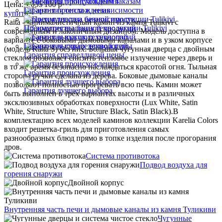
Печи по индивидуальным заказам
Цена:
1'055'100
р
Гарантия происхождения
купить
Гарантия тепла и независимости
Raita - минималистичный камин из камня Tulikivi с
Преимущества банной продукции Tulikivi
современным и лаконичным дизайном. Модель доступна в
Гарантия высоких технологий
варианте с боковыми дымовыми каналами и в узком корпусе
Гарантия высоких технологий
(модель Raita S) без них. Большая чугунная дверца с двойным
Гарантия справедливой цены
стеклом позволяет снизить тепловое излучение через дверь и
в то же время безопасно наслаждаться красотой огня. Тыльная
Гарантия происхождения
сторона ручки сделана из дерева. Боковые дымовые каналы
позволяют полностью прогревать всю печь. Камин может
Гарантия лучшего выбора
быть выполнен в трёх вариантах высоты и в различных
эксклюзивных обработках поверхности (Lux White, Satin
White, Structure White, Structure Black, Satin Black).В
комплектацию всех моделей каминов коллекции Karelia Colors
входит решетка-гриль для приготовления самых
разнообразных блюд прямо в топке изделия после прогорания
дров.
Система противотока
Подвод воздуха для
горения снаружи
Двойной корпус
Внутренняя часть печи и дымовые каналы из камня Туликиви
Чугунные