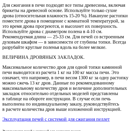
Для сжигания в печи подходят все типы древесины, включая
брикеты на древесной основе. Используйте только сухие
дрова (относительная влажность 15-20 %). Накануне растопки
поместите дрова в помещение с комнатной температурой, за
это время дрова прогреются, и высохнет их поверхность.
Используйте дрова с диаметром полена в 4-10 см.
Рекомендуемая длина — 25-33 см. Для печей со встроенным
духовым шкафом — в зависимости от глубины топки. Всегда
разрубайте круглые поленья вдоль на более мелкие.
ВЕЛИЧИНА ДРОВЯНЫХ ЗАКЛАДОК.
Максимальное количество дров для одной топки каминной
печи выводится из расчета 1 кг на 100 кг массы печи. Это
означает, что например, в печи весом 1300 кг за одну растопку
можно сжечь 13 кг дров. Данные по рекомендованному
максимальному количеству дров и величине дополнительных
закладок относительно отдельных моделей представлены
в таблице на обороте инструкции. В случае если печь
выполнена по индивидуальному заказу, руководствуйтесь
в расчете количества дров выше изложенной инструкцией.
Эксплуатация печей с системой для сжигания пеллет
Эксплуатация печей с системой для сжигания пеллет