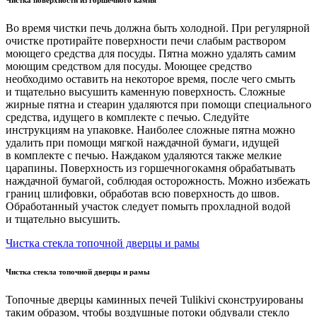
Во время чистки печь должна быть холодной. При регулярной
очистке протирайте поверхности печи слабым раствором
моющего средства для посуды. Пятна можно удалять самим
моющим средством для посуды. Моющее средство
необходимо оставить на некоторое время, после чего смыть
и тщательно высушить каменную поверхность. Сложные
жирные пятна и стеарин удаляются при помощи специального
средства, идущего в комплекте с печью. Следуйте
инструкциям на упаковке. Наиболее сложные пятна можно
удалить при помощи мягкой наждачной бумаги, идущей
в комплекте с печью. Наждаком удаляются также мелкие
царапины. Поверхность из горшечногокамня обрабатывать
наждачной бумагой, соблюдая осторожность. Можно избежать
границ шлифовки, обработав всю поверхность до швов.
Обработанный участок следует помыть прохладной водой
и тщательно высушить.
Чистка стекла топочной дверцы и рамы
Чистка стекла топочной дверцы и рамы
Топочные дверцы каминных печей Tulikivi сконструированы
таким образом, чтобы воздушные потоки обдували стекло